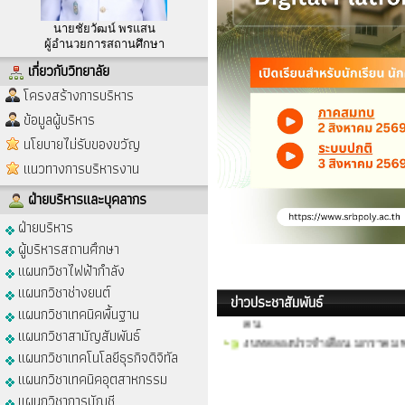
นายชัยวัฒน์ พรแสน
ผู้อำนวยการสถานศึกษา
เกี่ยวกับวิทยาลัย
โครงสร้างการบริหาร
ข้อมูลผู้บริหาร
งบทดลองประจำเดือน มิถุนายน 
นโยบายไม่รับของขวัญ
งบทดลองประจำเดือน พฤษภาคม 
แนวทางการบริหารงาน
งบทดลองประจำเดือน เมษายน พ
งบทดลองประจำเดือน มีนาคม พ.
ฝ่ายบริหารและบุคลากร
งบทดลองประจำเดือน กุมภาพันธ์
ฝ่ายบริหาร
ประกาศผลผู้ชนะการจัดซื้อจัดจ้
ผู้บริหารสถานศึกษา
ประกาศผลการสอบคัดเลือกบุคคลภ
แผนกวิชาไฟฟ้ากำลัง
รายชื่อผู้มีสิทธิเข้ารับการสอบค
แผนกวิชาช่างยนต์
ประกาศ รับสมัครคัดเลือกบุคคล
ข่าวประชาสัมพันธ์
คน
แผนกวิชาเทคนิคพื้นฐาน
ให้นักเรียน นักศึกษา พ้นสภาพจ
งบทดลองประจำเดือน มกราคม พ
แผนกวิชาสามัญสัมพันธ์
ตารางสอนระยะสั้น (ห้องเรียนอา
แผนกวิชาเทคโนโลยีธุรกิจดิจิทัล
การจัดการเรียนการสอนแบบ Onl
แผนกวิชาเทคนิคอุตสาหกรรม
อาชีวศึก
แผนกวิชาการบัญชี
ตารางเรียนตารางสอน ภาคเรียน