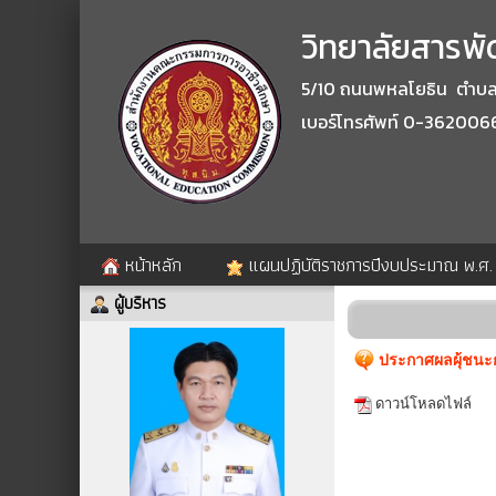
วิทยาลัยสารพัด
5/10 ถนนพหลโยธิน ตำบลปา
เบอร์โทรศัพท์ 0-362006
หน้าหลัก
แผนปฏิบัติราชการปีงบประมาณ พ.ศ
ผู้บริหาร
ประกาศผลผุ้ชนะก
ดาวน์โหลดไฟล์