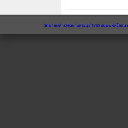
วิทยาลัยสารพัดช่างสระบุรี 5/10 ถนนพหลโยธิน