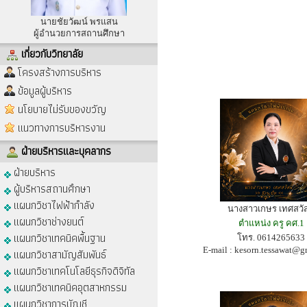
นายชัยวัฒน์ พรแสน
ผู้อำนวยการสถานศึกษา
เกี่ยวกับวิทยาลัย
โครงสร้างการบริหาร
ข้อมูลผู้บริหาร
นโยบายไม่รับของขวัญ
แนวทางการบริหารงาน
ฝ่ายบริหารและบุคลากร
ฝ่ายบริหาร
ผู้บริหารสถานศึกษา
แผนกวิชาไฟฟ้ากำลัง
นางสาวเกษร เทศสวัสด
แผนกวิชาช่างยนต์
ตำแหน่ง ครู คศ.1
แผนกวิชาเทคนิคพื้นฐาน
โทร. 0614265633
E-mail :
kesorn.tessawat@g
แผนกวิชาสามัญสัมพันธ์
แผนกวิชาเทคโนโลยีธุรกิจดิจิทัล
แผนกวิชาเทคนิคอุตสาหกรรม
แผนกวิชาการบัญชี