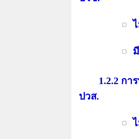
ไ
มี
1.2.2 การพัฒ
ปวส.
ไ