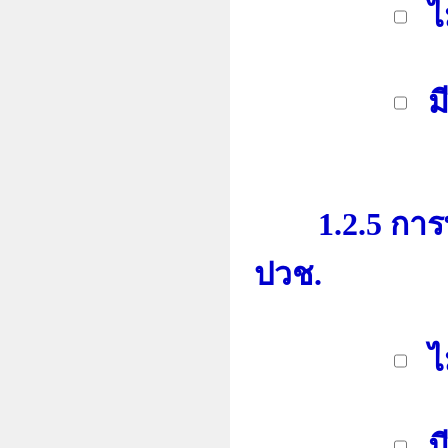
ไ
มี
1.2.5 การพั
ปวช.
ไ
มี