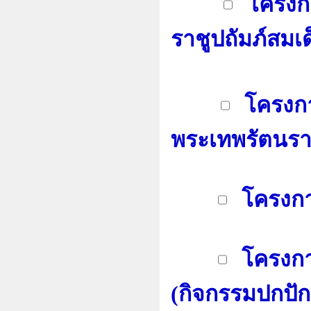
โครงกา
ราชูปถัมภ์สม
โครงกา
พระเทพรัตนรา
โครงกา
โครงการ
(กิจกรรมปกปั