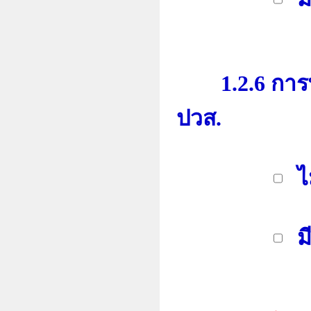
1.2.6 การพั
ปวส.
ไ
มี