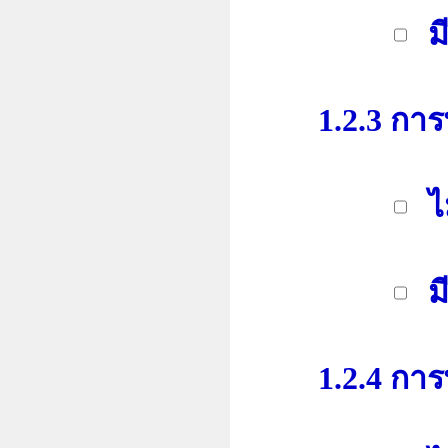
มี
1.2.3 การพั
ไ
มี
1.2.4 การพั