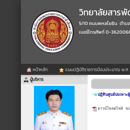
วิทยาลัยสารพัด
5/10 ถนนพหลโยธิน ตำบลปา
เบอร์โทรศัพท์ 0-362006
หน้าหลัก
แผนปฏิบัติราชการปีงบประมาณ พ.ศ
ผู้บริหาร
ปฎิทินศูนย์บ่มเพาะ
ดาวน์โหลดไฟล์
ขน